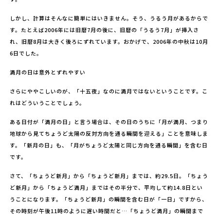
しかし、計算はそんなに簡単にはいきません。そう、うるう月があるからで
す。たとえば2006年には旧暦7月の後に、旧暦の「うるう7月」が挿入さ
れ、旧暦8月は大きく後ろにずれています。おかげで、2006年の中秋は10月
6日でした。
満月の日は意外とずれやすい
さらにややこしいのが、「十五夜」なのに満月ではないということです。こ
れはどういうことでしょう。
ある日付が「満月の日」と言う場合は、その日のうちに「月が満月、つまり
地球から見てちょうど太陽の反対方向を通る瞬間を迎える」ことを意味しま
す。「新月の日」も、「月がちょうど太陽と同じ方向を通る瞬間」を含む日
です。
さて、「ちょうど新月」から「ちょうど新月」までは、約29.5日。「ちょう
ど新月」から「ちょうど満月」まではその半分で、平均して約14.8日とい
うことになります。「ちょうど新月」の瞬間を含む日が「一日」ですから、
その時刻が午後11時のように遅い時間だと…「ちょうど満月」の瞬間まで