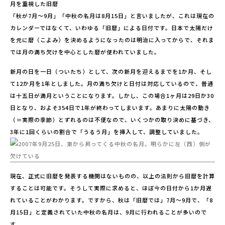
月を重視した旧暦
「秋が7月〜9月」「中秋の名月は8月15日」と言いましたが、これは現在の
カレンダーではなくて、いわゆる「旧暦」による日付です。日本で太陽だけ
を元に暦（こよみ）を決めるようになったのは明治に入ってからで、それま
では月の満ち欠けを中心とした暦が使われていました。
新月の日を一日（ついたち）として、次の新月を迎えるまでを1か月、そし
て12か月を1年としました。月の満ち欠けと日付は対応しているので、普通
は十五日が満月ということになります。しかし、この場合1ヶ月は29日か30
日となり、およそ354日で1年が終わってしまいます。あまりに太陽の動き
（＝実際の季節）とずれるのは不便なので、いくつかの取り決めに基づき、
3年に1回くらいの割合で「うるう月」を挿入して、調整していました。
現在、正式に旧暦を発表する機関はないものの、以上の法則から旧暦を計算
することは可能です。そうして実際に求めると、ほぼ今の日付から1か月遅
れていることがわかります。ですから、秋は「旧暦では」7月〜9月で、「8
月15日」と定義されていた中秋の名月は、9月に行われることが多いので
す。