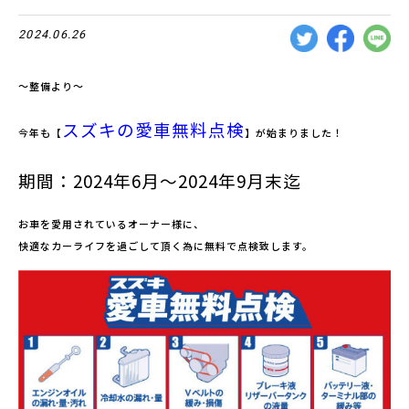
2024.06.26
～整備より～
スズキの愛車無料点検
今年も【
】が始まりました！
期間：2024年6月～2024
年9月末迄
お車を愛用されているオーナー様に、
快適なカーライフを過ごして頂く為に無料で点検致します。