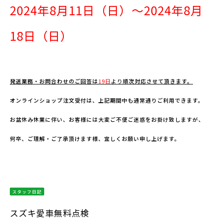
2024
年8月11
日（日）～2024年8月
18日（日）
発送業務・お問合わせのご回答は
19
日
より
順次対応させて頂きます。
オンラインショップ注文受付は、上記期間中も通常通りご利用できます。
お盆休み休業に伴い、お客様には大変ご不便ご迷惑をお掛け致しますが、
何卒、ご理解・ご了承頂けます様、宜しくお願い申し上げます。
スタッフ日記
スズキ愛車無料点検