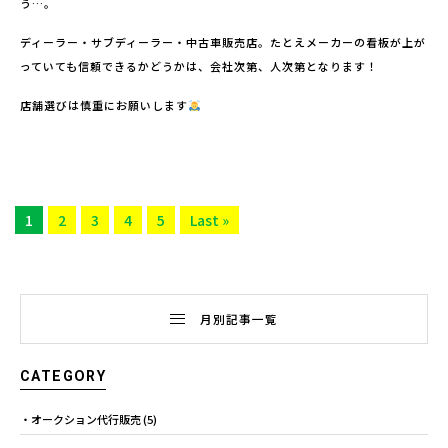
う…。
ディーラー・サブディーラー・中古車販売店。たとえメーカーの看板が上が
っていても信頼できるかどうかは、会社次第、人次第となります！
店舗選びは慎重にお願いします
1
2
3
4
5
Last »
月別記事一覧
CATEGORY
オークション代行販売
(5)