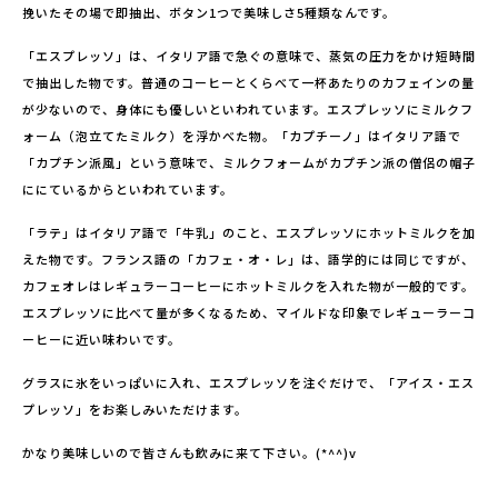
挽いたその場で即抽出、ボタン1つで美味しさ5種類なんです。
「エスプレッソ」は、イタリア語で急ぐの意味で、蒸気の圧力をかけ短時間
で抽出した物です。普通のコーヒーとくらべて一杯あたりのカフェインの量
が少ないので、身体にも優しいといわれています。エスプレッソにミルクフ
ォーム（泡立てたミルク）を浮かべた物。「カプチーノ」はイタリア語で
「カプチン派風」という意味で、ミルクフォームがカプチン派の僧侶の帽子
ににているからといわれています。
「ラテ」はイタリア語で「牛乳」のこと、エスプレッソにホットミルクを加
えた物です。フランス語の「カフェ・オ・レ」は、語学的には同じですが、
カフェオレはレギュラーコーヒーにホットミルクを入れた物が一般的です。
エスプレッソに比べて量が多くなるため、マイルドな印象でレギューラーコ
ーヒーに近い味わいです。
グラスに氷をいっぱいに入れ、エスプレッソを注ぐだけで、「アイス・エス
プレッソ」をお楽しみいただけます。
かなり美味しいので皆さんも飲みに来て下さい。(*^^)v