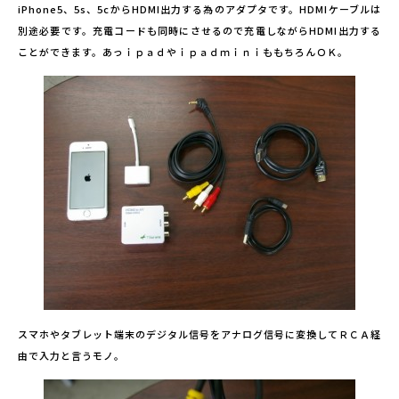
iPhone5、5s、5cからHDMI出力する為のアダプタです。HDMIケーブルは
別途必要です。充電コードも同時にさせるので充電しながらHDMI出力する
ことができます。あっｉｐａｄやｉｐａｄｍｉｎｉももちろんＯＫ。
スマホやタブレット端末のデジタル信号をアナログ信号に変換してＲＣＡ経
由で入力と言うモノ。