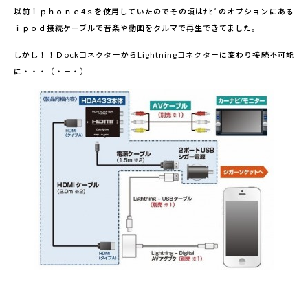
以前ｉｐｈｏｎｅ4ｓを使用していたのでその頃はﾅﾋﾞのオプションにある
ｉｐｏｄ接続ケーブルで音楽や動画をクルマで再生できてました。
しかし！！
Ｄockコネクター
から
Lightningコネクター
に変わり接続不可能
に・・・（・－・）