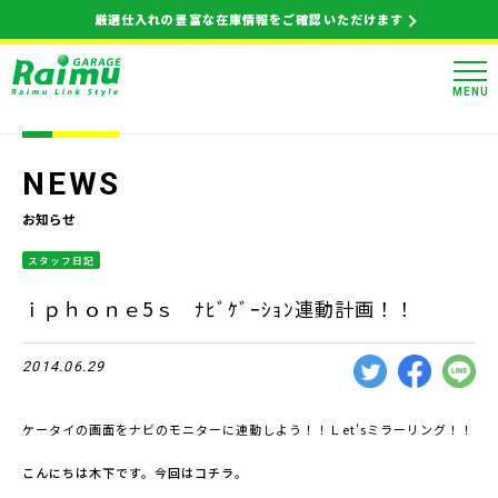
厳選仕入れの豊富な在庫情報をご確認いただけます
MENU
NEWS
お知らせ
スタッフ日記
ｉｐｈｏｎｅ5ｓ ﾅﾋﾞｹﾞｰｼｮﾝ連動計画！！
2014.06.29
ケータイの画面をナビのモニターに連動しよう！！Ｌet'sミラーリング！！
こんにちは木下です。今回はコチラ。