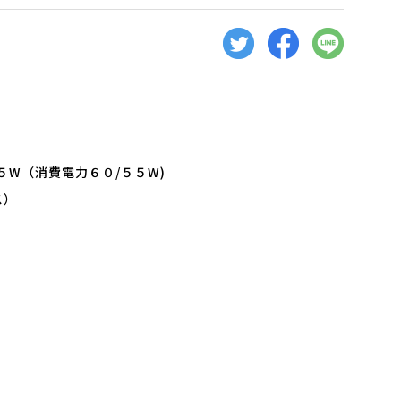
５W（消費電力６０/５５W)
ス）