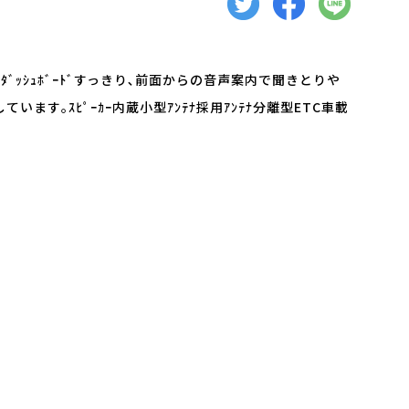
ｱﾝﾃﾅでﾀﾞｯｼｭﾎﾞｰﾄﾞすっきり､前面からの音声案内で聞きとりや
しています｡ｽﾋﾟｰｶｰ内蔵小型ｱﾝﾃﾅ採用ｱﾝﾃﾅ分離型ETC車載