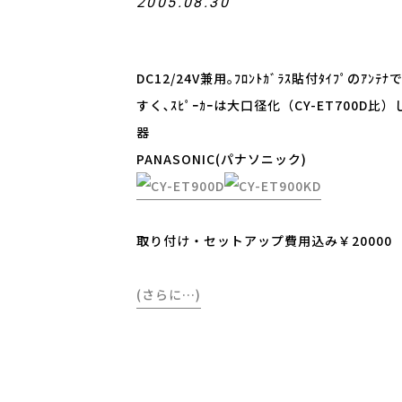
2005.08.30
DC12/24V兼用｡ﾌﾛﾝﾄｶﾞﾗｽ貼付ﾀｲﾌﾟの
すく､ｽﾋﾟｰｶｰは大口径化（CY-ET700D比）
器
PANASONIC(パナソニック)
取り付け・セットアップ費用込み￥20000
(さらに…)