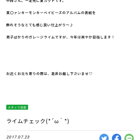
中西さん。一足先に夏カットです。
某〇ァンキーモンキーベイビーズのアルバムの表紙を
飾れそうなとても感じ良い仕上がり～♪
男子ばかりのガレージライムですが、今年は爽やか目指します！
お近くお立ち寄りの際は、是非お越し下さいませ♡
スタッフ日記
ライムチェック(*´ω｀*)
2017.07.23