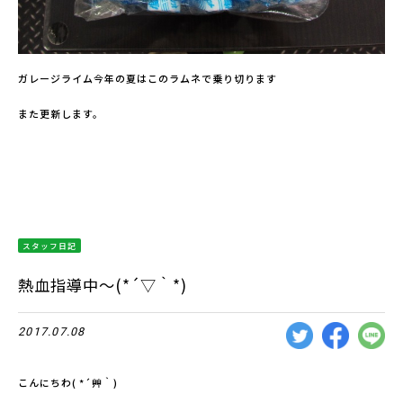
ガレージライム今年の夏はこのラムネで乗り切ります
また更新します。
スタッフ日記
熱血指導中～(*´▽｀*)
2017.07.08
こんにちわ( *´艸｀)