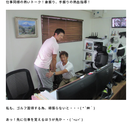
仕事同様の熱いトーク！身振り、手振りの熱血指導！
私も、ゴルフ習得する為、頑張らないと・・・( *´艸｀)
あっ！先に仕事を覚えるほうが先か・・( ˘•ω•˘ )