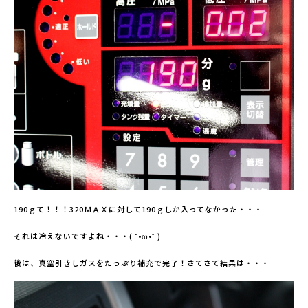
190ｇて！！！320ＭＡＸに対して190ｇしか入ってなかった・・・
それは冷えないですよね・・・( ˘•ω•˘ )
後は、真空引きしガスをたっぷり補充で完了！さてさて結果は・・・