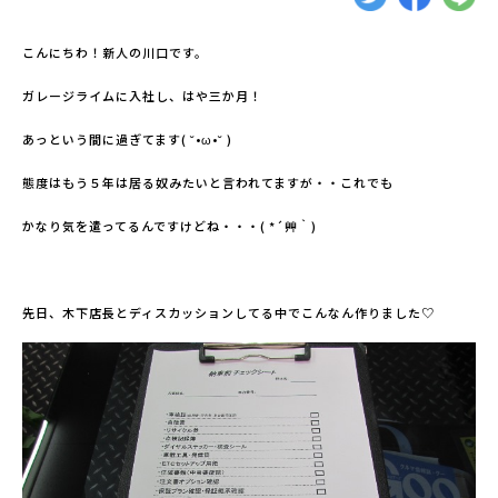
こんにちわ！新人の川口です。
ガレージライムに入社し、はや三か月！
あっという間に過ぎてます( ˘•ω•˘ )
態度はもう５年は居る奴みたいと言われてますが・・これでも
かなり気を遣ってるんですけどね・・・( *´艸｀)
先日、木下店長とディスカッションしてる中でこんなん作りました♡