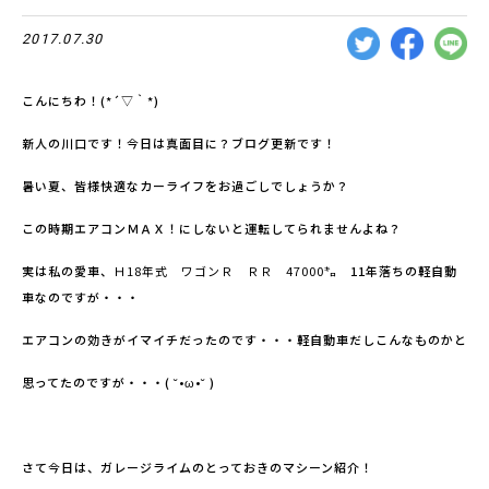
2017.07.30
こんにちわ！(*´▽｀*)
新人の川口です！今日は真面目に？ブログ更新です！
暑い夏、皆様快適なカーライフをお過ごしでしょうか？
この時期エアコンＭＡＸ！にしないと運転してられませんよね？
実は私の愛車、
Ｈ18年式 ワゴンＲ ＲＲ 47000㌔
11年落ちの軽自動
車なのですが・・・
エアコンの効きがイマイチだったのです・・・軽自動車だしこんなものかと
思ってたのですが・・・( ˘•ω•˘ )
さて今日は、ガレージライムのとっておきのマシーン紹介！