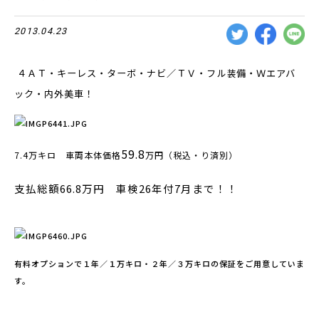
2013.04.23
４ＡＴ・キーレス・ターボ・ナビ／ＴＶ・フル装備・Ｗエアバ
ック・内外美車！
59.8
7.4
万キロ 車両本体価格
万円（税込・り済別）
支払総額66.8万円 車検26年付7月まで！！
有料オプションで１年／１万キロ・２年／３万キロの保証をご用意していま
す。