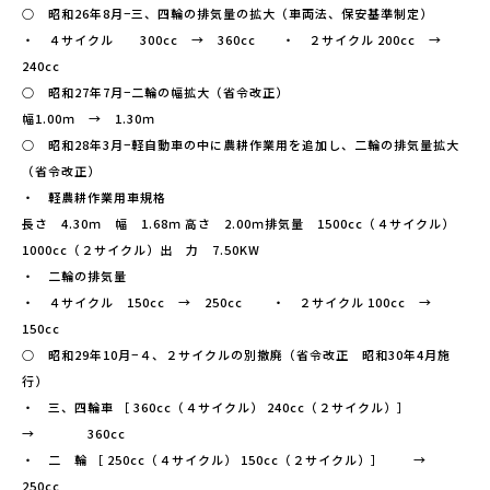
○ 昭和26年8月−三、四輪の排気量の拡大（車両法、保安基準制定）
・ ４サイクル 300cc → 360cc ・ ２サイクル 200cc →
240cc
○ 昭和27年7月−二輪の幅拡大（省令改正）
幅1.00ｍ → 1.30ｍ
○ 昭和28年3月−軽自動車の中に農耕作業用を追加し、二輪の排気量拡大
（省令改正）
・ 軽農耕作業用車規格
長さ 4.30ｍ 幅 1.68ｍ 高さ 2.00ｍ排気量 1500cc（４サイクル）
1000cc（２サイクル）出 力 7.50KW
・ 二輪の排気量
・ ４サイクル 150cc → 250cc ・ ２サイクル 100cc →
150cc
○ 昭和29年10月−４、２サイクルの別撤廃（省令改正 昭和30年4月施
行）
・ 三、四輪車 ［ 360cc（４サイクル） 240cc（２サイクル）］
→ 360cc
・ 二 輪 ［ 250cc（４サイクル） 150cc（２サイクル）］ →
250cc