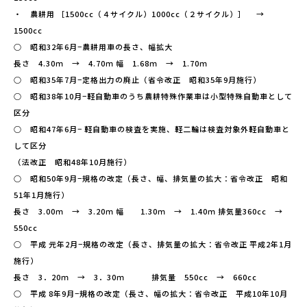
・ 農耕用 ［1500cc（４サイクル）1000cc（２サイクル）］ →
1500cc
○ 昭和32年6月−農耕用車の長さ、幅拡大
長さ 4.30ｍ → 4.70ｍ 幅 1.68ｍ → 1.70ｍ
○ 昭和35年7月−定格出力の廃止（省令改正 昭和35年9月施行）
○ 昭和38年10月−軽自動車のうち農耕特殊作業車は小型特殊自動車として
区分
○ 昭和47年6月− 軽自動車の検査を実施、軽二輪は検査対象外軽自動車と
して区分
（法改正 昭和48年10月施行）
○ 昭和50年9月−規格の改定（長さ、幅、排気量の拡大：省令改正 昭和
51年1月施行）
長さ 3.00ｍ → 3.20ｍ 幅 1.30ｍ → 1.40ｍ 排気量360cc →
550cc
○ 平成 元年2月−規格の改定（長さ、排気量の拡大：省令改正 平成2年1月
施行）
長さ 3．20ｍ → 3．30ｍ 排気量 550cc → 660cc
○ 平成 8年9月−規格の改定（長さ、幅の拡大：省令改正 平成10年10月