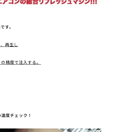
んです。
き、再生し
りの精度で注入する。
の温度チェック！