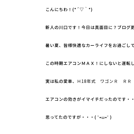
こんにちわ！(*´▽｀*)
新人の川口です！今日は真面目に？ブログ
暑い夏、皆様快適なカーライフをお過ごし
この時期エアコンＭＡＸ！にしないと運転
実は私の愛車、
Ｈ18年式 ワゴンＲ ＲＲ 
エアコンの効きがイマイチだったのです・
思ってたのですが・・・( ˘•ω•˘ )