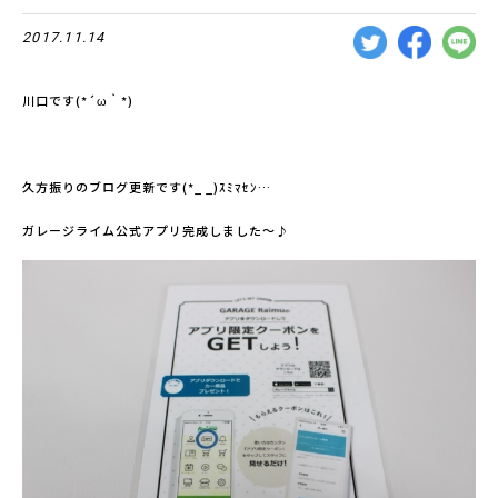
2017.11.14
川口です(*´ω｀*)
久方振りのブログ更新です(*_ _)ｽﾐﾏｾﾝ…
ガレージライム公式アプリ完成しました～♪