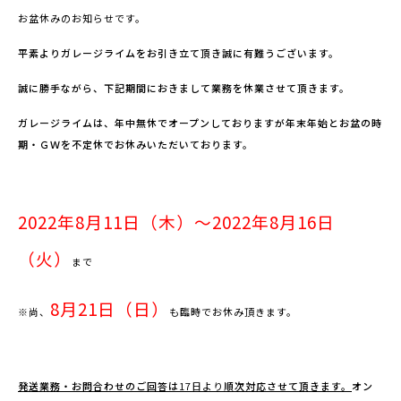
お盆休みのお知らせです。
平素よりガレージライムをお引き立て頂き誠に有難うございます。
誠に勝手ながら、下記期間におきまして業務を休業させて頂きます。
ガレージライムは、年中無休でオープンしておりますが年末年始とお盆の時
期・ＧＷを不定休でお休みいただいております。
2022
年8月11
日（木）～2022年8月16日
（火）
まで
8月21日（日）
※尚、
も臨時でお休み頂きます。
発送業務・お問合わせのご回答は
17
日より
順次対応させて頂きます。
オン